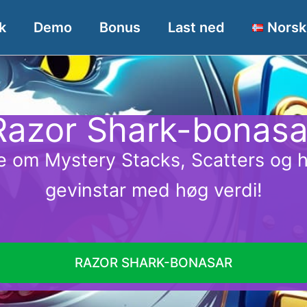
k
Demo
Bonus
Last ned
Norsk
Razor Shark-bonasa
ite om Mystery Stacks, Scatters og 
gevinstar med høg verdi!
RAZOR SHARK-BONASAR