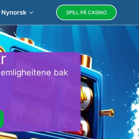
 Nynorsk
SPILL PÅ CASINO
r
hemligheitene bak