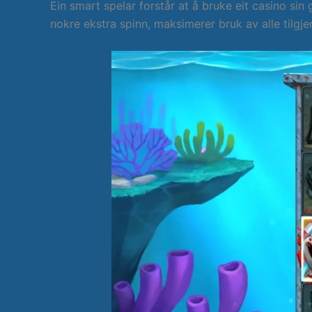
Ein smart spelar forstår at å bruke eit casino sin 
nokre ekstra spinn, maksimerer bruk av alle tilgje