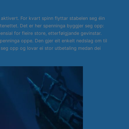
ktivert. For kvart spinn flyttar stabelen seg éin
rutenettet. Det er her spenninga byggjer seg opp:
nsial for fleire store, etterfølgjande gevinstar.
enninga oppe. Den gjer eit enkelt nedslag om til
r seg opp og lovar ei stor utbetaling medan dei