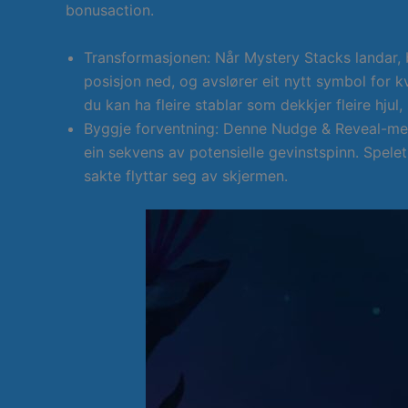
bonusaction.
Transformasjonen: Når Mystery Stacks landar, bl
posisjon ned, og avslører eit nytt symbol for k
du kan ha fleire stablar som dekkjer fleire hjul
Byggje forventning: Denne Nudge & Reveal-meka
ein sekvens av potensielle gevinstspinn. Spele
sakte flyttar seg av skjermen.