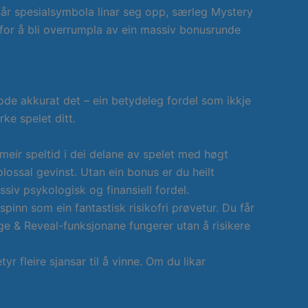
 når spesialsymbola linar seg opp, særleg Mystery
 for å bli overrumpla av ein massiv bonusrunde
-kode akkurat det – ein betydeleg fordel som ikkje
ke spelet ditt.
 meir speltid i dei delane av spelet med høgt
olossal gevinst. Utan ein bonus er du heilt
siv psykologisk og finansiell fordel.
spinn som ein fantastisk risikofri prøvetur. Du får
dge & Reveal-funksjonane fungerer utan å risikere
yr fleire sjansar til å vinne. Om du likar