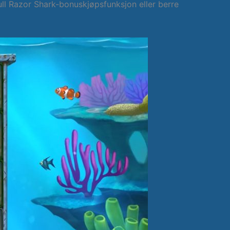
 full Razor Shark-bonuskjøpsfunksjon eller berre