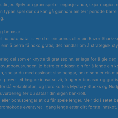
stlinjer. Sjølv om grunnspel er engasjerande, skjer magien
en typen spel der du kan gå gjennom ein tørr periode berre
ng.
og bonasar
 online automatar si verd er ein bonus eller ein Razor Shark
nn å berre få noko gratis; det handlar om å strategisk styr
rleg dei som er knytte til gratisspinn, er laga for å gje deg
e hovudbonusrunden, jo betre er oddsen din for å lande ein k
in, spelar du med casinoet sine pengar, noko som er ein mas
 som prøver eit høgare innsatsnivå, fungerer bonasar og gratis
, forstå volatiliteten, og lære korleis Mystery Stacks og Nu
uvurderleg før du satsar din eigen bankroll.
eller bonuspengar at du får spele lenger. Meir tid i setet bet
romokode eventyret i gang lenge etter ditt første innskot.