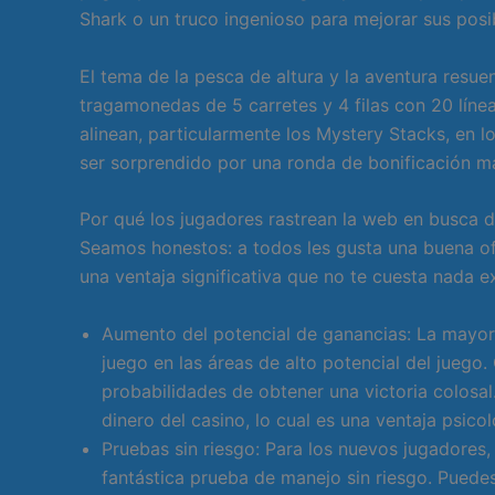
Shark o un truco ingenioso para mejorar sus posib
El tema de la pesca de altura y la aventura resu
tragamonedas de 5 carretes y 4 filas con 20 línea
alinean, particularmente los Mystery Stacks, en 
ser sorprendido por una ronda de bonificación m
Por qué los jugadores rastrean la web en busca 
Seamos honestos: a todos les gusta una buena of
una ventaja significativa que no te cuesta nada ex
Aumento del potencial de ganancias: La mayorí
juego en las áreas de alto potencial del juego
probabilidades de obtener una victoria colosa
dinero del casino, lo cual es una ventaja psico
Pruebas sin riesgo: Para los nuevos jugadores,
fantástica prueba de manejo sin riesgo. Puede