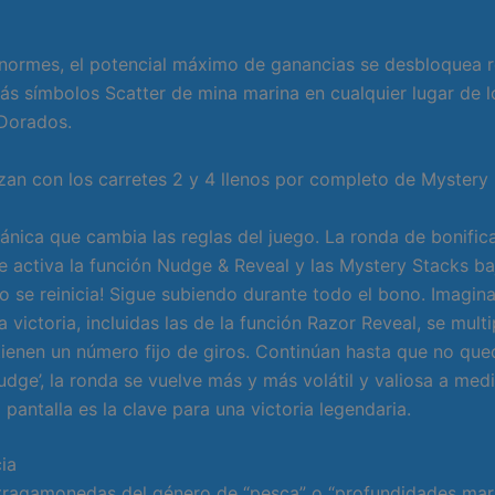
enormes, el potencial máximo de ganancias se desbloquea r
o más símbolos Scatter de mina marina en cualquier lugar de 
 Dorados.
zan con los carretes 2 y 4 llenos por completo de Mystery
cánica que cambia las reglas del juego. La ronda de bonifi
 activa la función Nudge & Reveal y las Mystery Stacks baj
o se reinicia! Sigue subiendo durante todo el bono. Imagin
 victoria, incluidas las de la función Razor Reveal, se mult
tienen un número fijo de giros. Continúan hasta que no que
udge’, la ronda se vuelve más y más volátil y valiosa a me
pantalla es la clave para una victoria legendaria.
ia
tragamonedas del género de “pesca” o “profundidades marin