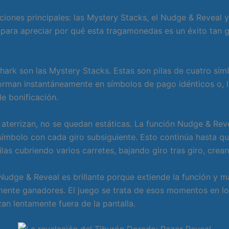
ciones principales: las Mystery Stacks, el Nudge & Reveal y
 para apreciar por qué esta tragamonedas es un éxito tan 
Shark son las Mystery Stacks. Estas son pilas de cuatro sí
sforman instantáneamente en símbolos de pago idénticos o, 
de bonificación.
terrizan, no se quedan estáticas. La función Nudge & Revea
ímbolo con cada giro subsiguiente. Esto continúa hasta que
as cubriendo varios carretes, bajando giro tras giro, crean
udge & Reveal es brillante porque extiende la función y ma
lmente ganadores. El juego se trata de esos momentos en lo
n lentamente fuera de la pantalla.