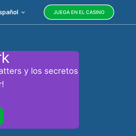
spañol
JUEGA EN EL CASINO
rk
tters y los secretos
r!