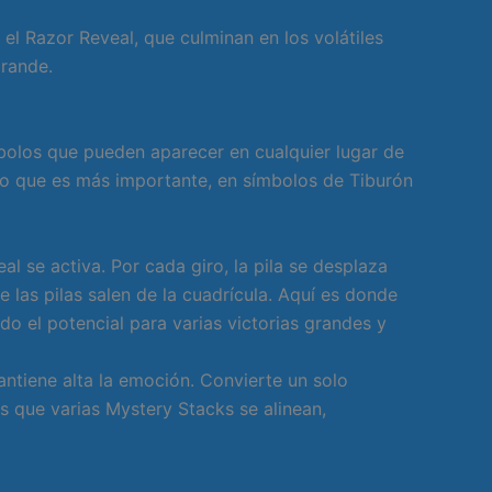
 el Razor Reveal, que culminan en los volátiles
grande.
mbolos que pueden aparecer en cualquier lugar de
lo que es más importante, en símbolos de Tiburón
l se activa. Por cada giro, la pila se desplaza
 las pilas salen de la cuadrícula. Aquí es donde
do el potencial para varias victorias grandes y
ntiene alta la emoción. Convierte un solo
s que varias Mystery Stacks se alinean,