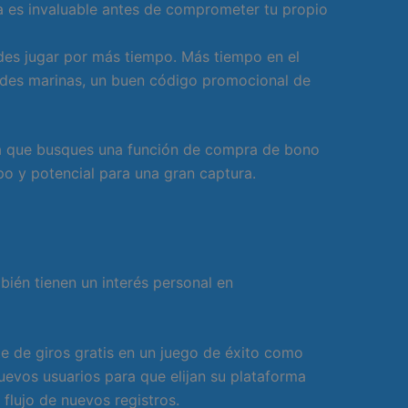
ca es invaluable antes de comprometer tu propio
edes jugar por más tiempo. Más tiempo en el
dades marinas, un buen código promocional de
sea que busques una función de compra de bono
o y potencial para una gran captura.
ién tienen un interés personal en
e de giros gratis en un juego de éxito como
uevos usuarios para que elijan su plataforma
 flujo de nuevos registros.