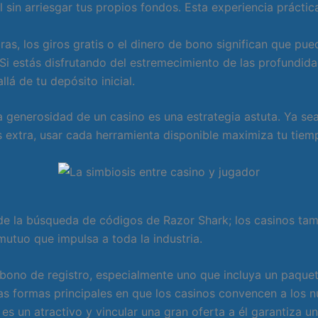
 sin arriesgar tus propios fondos. Esta experiencia prácti
as, los giros gratis o el dinero de bono significan que pu
 Si estás disfrutando del estremecimiento de las profundi
á de tu depósito inicial.
la generosidad de un casino es una estrategia astuta. Ya 
 extra, usar cada herramienta disponible maximiza tu tiemp
de la búsqueda de códigos de Razor Shark; los casinos tamb
mutuo que impulsa a toda la industria.
bono de registro, especialmente uno que incluya un paquet
as formas principales en que los casinos convencen a los n
s un atractivo y vincular una gran oferta a él garantiza un