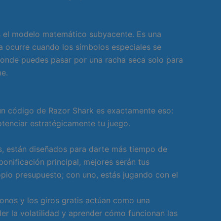
 es el modelo matemático subyacente. Es una
ia ocurre cuando los símbolos especiales se
 donde puedes pasar por una racha seca solo para
e.
un código de Razor Shark es exactamente eso:
potenciar estratégicamente tu juego.
is, están diseñados para darte más tiempo de
onificación principal, mejores serán tus
opio presupuesto; con uno, estás jugando con el
bonos y los giros gratis actúan como una
er la volatilidad y aprender cómo funcionan las