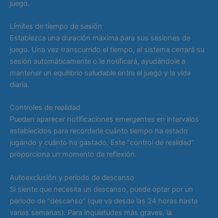
juego.
Límites de tiempo de sesión
Establezca una duración máxima para sus sesiones de
juego. Una vez transcurrido el tiempo, el sistema cerrará su
sesión automáticamente o le notificará, ayudándole a
mantener un equilibrio saludable entre el juego y la vida
diaria.
Controles de realidad
Pueden aparecer notificaciones emergentes en intervalos
establecidos para recordarle cuánto tiempo ha estado
jugando y cuánto ha gastado. Este “control de realidad”
proporciona un momento de reflexión.
Autoexclusión y periodo de descanso
Si siente que necesita un descanso, puede optar por un
periodo de “descanso” (que va desde las 24 horas
hasta
varias semanas). Para inquietudes más graves, la