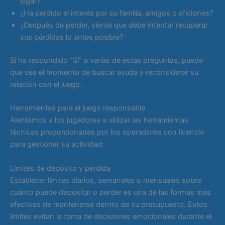
jugar?
¿Ha perdido el interés por su familia, amigos o aficiones?
¿Después de perder, siente que debe intentar recuperar
sus pérdidas lo antes posible?
Si ha respondido “Sí” a varias de estas preguntas, puede
que sea el momento de buscar ayuda y reconsiderar su
relación con el juego.
Herramientas para el juego responsable
Alentamos a los jugadores a utilizar las herramientas
técnicas proporcionadas por los operadores con licencia
para gestionar su actividad:
Límites de depósito y pérdida
Establecer límites diarios, semanales o mensuales sobre
cuánto puede depositar o perder es una de las formas más
efectivas de mantenerse dentro de su presupuesto. Estos
límites evitan la toma de decisiones emocionales durante el