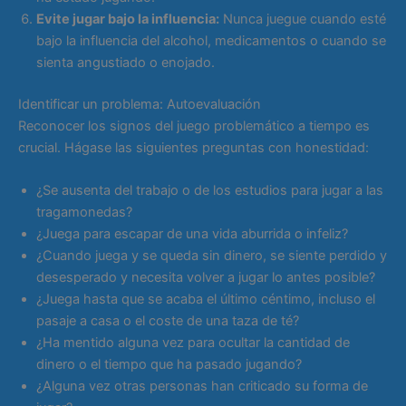
Evite jugar bajo la influencia:
Nunca juegue cuando esté
bajo la influencia del alcohol, medicamentos o cuando se
sienta angustiado o enojado.
Identificar un problema: Autoevaluación
Reconocer los signos del juego problemático a tiempo es
crucial. Hágase las siguientes preguntas con honestidad:
¿Se ausenta del trabajo o de los estudios para jugar a las
tragamonedas?
¿Juega para escapar de una vida aburrida o infeliz?
¿Cuando juega y se queda sin dinero, se siente perdido y
desesperado y necesita volver a jugar lo antes posible?
¿Juega hasta que se acaba el último céntimo, incluso el
pasaje a casa o el coste de una taza de té?
¿Ha mentido alguna vez para ocultar la cantidad de
dinero o el tiempo que ha pasado jugando?
¿Alguna vez otras personas han criticado su forma de