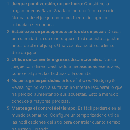
Juegue por diversión, no por lucro:
Considere la
tragamonedas Razor Shark como una forma de ocio.
Nunca trate el juego como una fuente de ingresos
primaria o secundaria.
Establezca un presupuesto antes de empezar:
Decida
una cantidad fija de dinero que esté dispuesto a gastar
antes de abrir el juego. Una vez alcanzado ese límite,
deje de jugar.
Utilice únicamente ingresos discrecionales:
Nunca
juegue con dinero destinado a necesidades esenciales,
como el alquiler, las facturas o la comida.
No persiga las pérdidas:
Si los símbolos “Nudging &
Revealing” no van a su favor, no intente recuperar lo que
ha perdido aumentando sus apuestas. Esto a menudo
conduce a mayores pérdidas.
Mantenga el control del tiempo:
Es fácil perderse en el
mundo submarino. Configure un temporizador o utilice
las notificaciones del sitio para controlar cuánto tiempo
ha estado jugando.