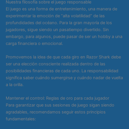
Nuestra filosofía sobre el juego responsable
El juego es una forma de entretenimiento, una manera de
experimentar la emoción de “alta volatilidad” de las
profundidades del océano. Para la gran mayoría de los
jugadores, sigue siendo un pasatiempo divertido. Sin
embargo, para algunos, puede pasar de ser un hobby a una
carga financiera o emocional.
Promovemos la idea de que cada giro en Razor Shark debe
ser una elección consciente realizada dentro de las
posibilidades financieras de cada uno. La responsabilidad
significa saber cuándo sumergirse y cuándo nadar de vuelta
a la orilla.
Mantener el control: Reglas de oro para cada jugador
Para garantizar que sus sesiones de juego sigan siendo
agradables, recomendamos seguir estos principios
fundamentales: