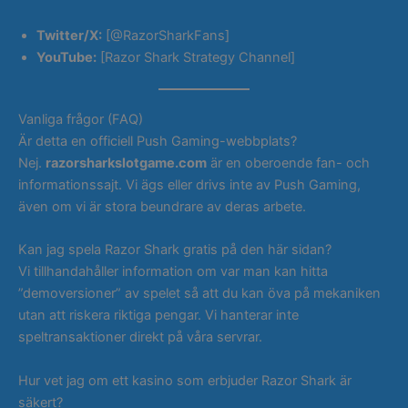
Twitter/X:
[@RazorSharkFans]
YouTube:
[Razor Shark Strategy Channel]
Vanliga frågor (FAQ)
Är detta en officiell Push Gaming-webbplats?
Nej.
razorsharkslotgame.com
är en oberoende fan- och
informationssajt. Vi ägs eller drivs inte av Push Gaming,
även om vi är stora beundrare av deras arbete.
Kan jag spela Razor Shark gratis på den här sidan?
Vi tillhandahåller information om var man kan hitta
”demoversioner” av spelet så att du kan öva på mekaniken
utan att riskera riktiga pengar. Vi hanterar inte
speltransaktioner direkt på våra servrar.
Hur vet jag om ett kasino som erbjuder Razor Shark är
säkert?