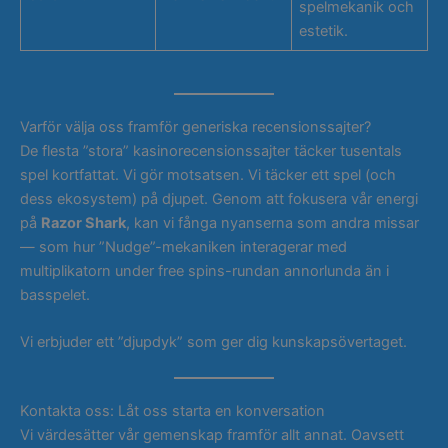
spelmekanik och
estetik.
Varför välja oss framför generiska recensionssajter?
De flesta ”stora” kasinorecensionssajter täcker tusentals
spel kortfattat. Vi gör motsatsen. Vi täcker ett spel (och
dess ekosystem) på djupet. Genom att fokusera vår energi
på
Razor Shark
, kan vi fånga nyanserna som andra missar
— som hur ”Nudge”-mekaniken interagerar med
multiplikatorn under free spins-rundan annorlunda än i
basspelet.
Vi erbjuder ett ”djupdyk” som ger dig kunskapsövertaget.
Kontakta oss: Låt oss starta en konversation
Vi värdesätter vår gemenskap framför allt annat. Oavsett