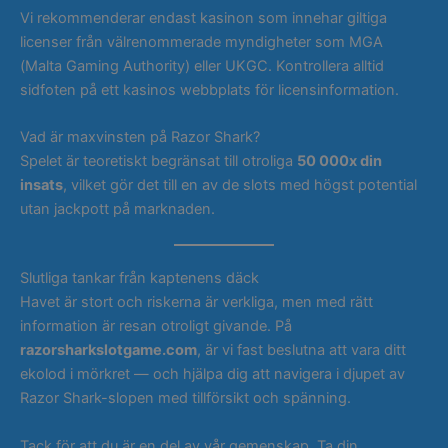
Vi rekommenderar endast kasinon som innehar giltiga
licenser från välrenommerade myndigheter som MGA
(Malta Gaming Authority) eller UKGC. Kontrollera alltid
sidfoten på ett kasinos webbplats för licensinformation.
Vad är maxvinsten på Razor Shark?
Spelet är teoretiskt begränsat till otroliga
50 000x din
insats
, vilket gör det till en av de slots med högst potential
utan jackpott på marknaden.
Slutliga tankar från kaptenens däck
Havet är stort och riskerna är verkliga, men med rätt
information är resan otroligt givande. På
razorsharkslotgame.com
, är vi fast beslutna att vara ditt
ekolod i mörkret — och hjälpa dig att navigera i djupet av
Razor Shark-slopen med tillförsikt och spänning.
Tack för att du är en del av vår gemenskap. Ta din