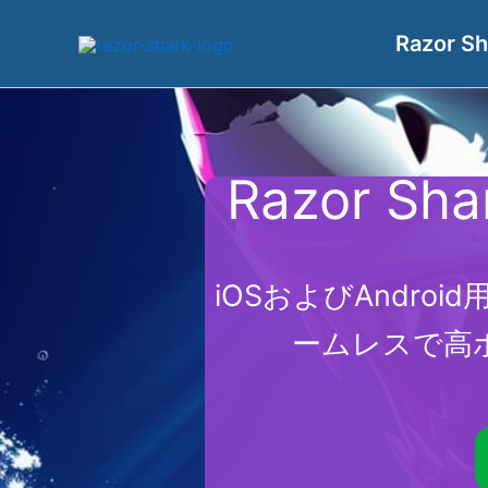
内
Razor Sh
容
を
ス
キ
ッ
Razor 
プ
iOSおよびAndr
ームレスで高