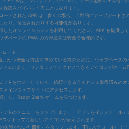
K ファイルは、マルウェア、ウイルス、データ盗難の主要なベク
ィ保護をバイパスすることになります。
ロードされた APK は、多くの場合、自動的にアップデート
したり、侵害されたりする可能性があります。
得したオンラインカジノを利用してください。APK を提供し
ザベースの PWA の方が通常は安全で合理的です。
ンロード」）
プル、迅速、かつ安全な方法を求めている方のために、ウェブベー
ロセスにより、ワンタップでアクセスできるアイコンがホーム
 Shark スロットをホストしている、信頼できるライセンス取得済
のメインウェブサイトにアクセスします。
、Razor Shark ゲームを見つけます。
の3つのドットのメニューをタップします。「アプリをインストー
デスクトップに新しいアイコンが表示されます。
（上向きの矢印がついた四角）をタップします。下にスクロールし