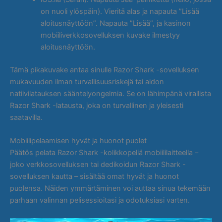
on nuoli ylöspäin). Vieritä alas ja napauta ”Lisää
aloitusnäyttöön”. Napauta ”Lisää”, ja kasinon
mobiiliverkkosovelluksen kuvake ilmestyy
aloitusnäyttöön.
Tämä pikakuvake antaa sinulle Razor Shark -sovelluksen
mukavuuden ilman turvallisuusriskejä tai aidon
natiivilatauksen sääntelyongelmia. Se on lähimpänä virallista
Razor Shark -latausta, joka on turvallinen ja yleisesti
saatavilla.
Mobiilipelaamisen hyvät ja huonot puolet
Päätös pelata Razor Shark -kolikkopeliä mobiililaitteella –
joko verkkosovelluksen tai dedikoidun Razor Shark -
sovelluksen kautta – sisältää omat hyvät ja huonot
puolensa. Näiden ymmärtäminen voi auttaa sinua tekemään
parhaan valinnan pelisessioitasi ja odotuksiasi varten.