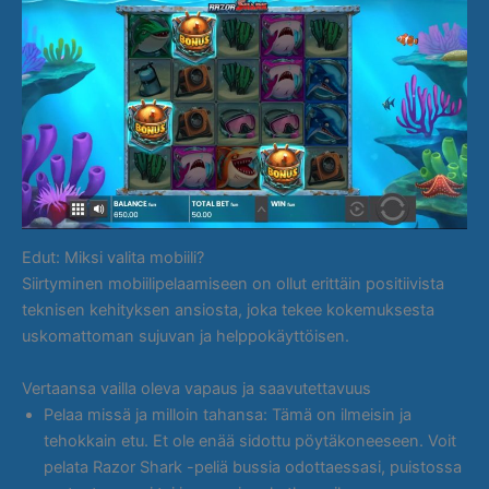
Edut: Miksi valita mobiili?
Siirtyminen mobiilipelaamiseen on ollut erittäin positiivista
teknisen kehityksen ansiosta, joka tekee kokemuksesta
uskomattoman sujuvan ja helppokäyttöisen.
Vertaansa vailla oleva vapaus ja saavutettavuus
Pelaa missä ja milloin tahansa: Tämä on ilmeisin ja
tehokkain etu. Et ole enää sidottu pöytäkoneeseen. Voit
pelata Razor Shark -peliä bussia odottaessasi, puistossa