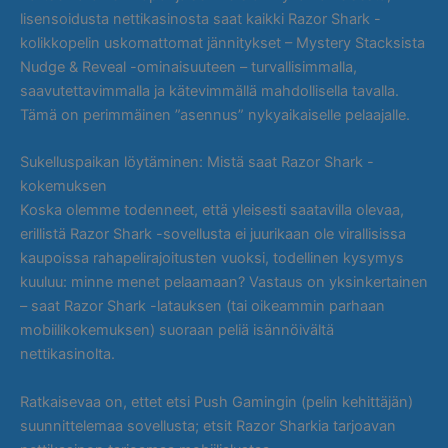
lisensoidusta nettikasinosta saat kaikki Razor Shark -
kolikkopelin uskomattomat jännitykset – Mystery Stacksista
Nudge & Reveal -ominaisuuteen – turvallisimmalla,
saavutettavimmalla ja kätevimmällä mahdollisella tavalla.
Tämä on perimmäinen ”asennus” nykyaikaiselle pelaajalle.
Sukelluspaikan löytäminen: Mistä saat Razor Shark -
kokemuksen
Koska olemme todenneet, että yleisesti saatavilla olevaa,
erillistä Razor Shark -sovellusta ei juurikaan ole virallisissa
kaupoissa rahapelirajoitusten vuoksi, todellinen kysymys
kuuluu: minne menet pelaamaan? Vastaus on yksinkertainen
– saat Razor Shark -latauksen (tai oikeammin parhaan
mobiilikokemuksen) suoraan peliä isännöivältä
nettikasinolta.
Ratkaisevaa on, ettet etsi Push Gamingin (pelin kehittäjän)
suunnittelemaa sovellusta; etsit Razor Sharkia tarjoavan