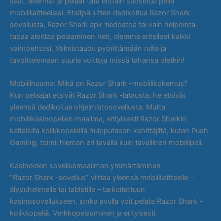
saat, asennat ja pelaat tätä erittäin suosittua peliä
mobiililaitteellasi. Etsitpä sitten dedikoitua Razor Shark -
sovellusta, Razor Shark apk-tiedostoa tai vain helpointa
tapaa aloittaa pelaaminen heti, olemme eritelleet kaikki
vaihtoehtosi. Valmistaudu pyörittämään rullia ja
tavoittelemaan suuria voittoja missä tahansa oletkin!
Mobiilihuuma: Mikä on Razor Shark -mobiilikokemus?
Kun pelaajat etsivät Razor Shark -latausta, he etsivät
yleensä dedikoitua ohjelmistosovellusta. Mutta
mobiilikasinopelien maailma, erityisesti Razor Sharkin
kaltaisilla kolikkopeleillä huipputason kehittäjiltä, kuten Push
Gaming, toimii hieman eri tavalla kuin tavallinen mobiilipeli.
Kasinoiden sovellusmaailman ymmärtäminen
”Razor Shark -sovellus” viittaa yleensä mobiililaitteelle –
älypuhelimelle tai tabletille – tarkoitettuun
kasinosovellukseen, jonka avulla voit pelata Razor Shark -
kolikkopeliä. Verkkopelaaminen ja erityisesti