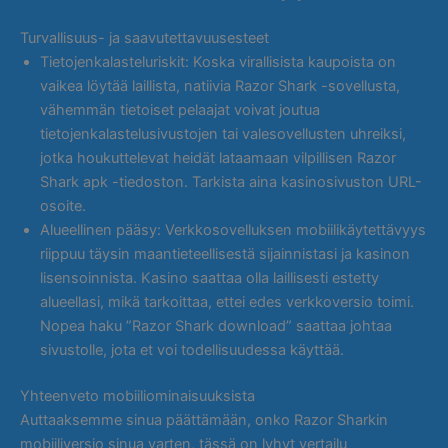
Turvallisuus- ja saavutettavuusesteet
Tietojenkalasteluriskit: Koska virallisista kaupoista on
vaikea löytää laillista, natiivia Razor Shark -sovellusta,
vähemmän tietoiset pelaajat voivat joutua
tietojenkalastelusivustojen tai valesovellusten uhreiksi,
jotka houkuttelevat heidät lataamaan vilpillisen Razor
Shark apk -tiedoston. Tarkista aina kasinosivuston URL-
osoite.
Alueellinen pääsy: Verkkosovelluksen mobiilikäytettävyys
riippuu täysin maantieteellisestä sijainnistasi ja kasinon
lisensoinnista. Kasino saattaa olla laillisesti estetty
alueellasi, mikä tarkoittaa, ettei edes verkkoversio toimi.
Nopea haku ”Razor Shark download” saattaa johtaa
sivustolle, jota et voi todellisuudessa käyttää.
Yhteenveto mobiiliominaisuuksista
Auttaaksemme sinua päättämään, onko Razor Sharkin
mobiiliversio sinua varten, tässä on lyhyt vertailu