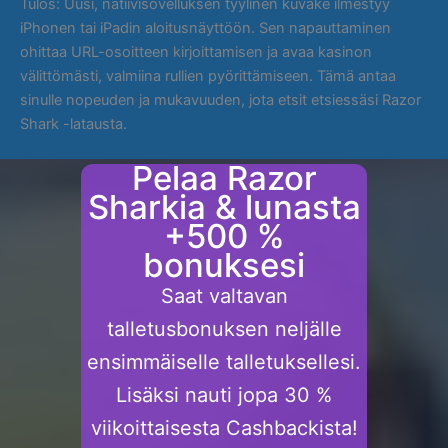
Tulos: Uusi, natiivisovelluksen tyylinen kuvake ilmestyy
iPhonen tai iPadin aloitusnäyttöön. Sen napauttaminen
ohittaa URL-osoitteen kirjoittamisen ja avaa kasinon
välittömästi, valmiina rullien pyörittämiseen. Tämä antaa
sinulle nopeuden ja mukavuuden, jota etsit etsiessäsi Razor
Shark -latausta.
Pelaa Razor
Sharkia & lunasta
+500 %
bonuksesi
Saat valtavan
talletusbonuksen neljälle
ensimmäiselle talletuksellesi.
Lisäksi nauti jopa 30 %
viikoittaisesta Cashbackista!