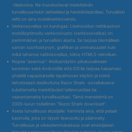
-tiedostoa. Ne muodostavat merkittävän
turvallisuusriskin laitteellesi ja henkilötiedoillesi. Turvallisin
reitti on aina mobiiliverkkoversio.
Verkkosovellus on kuningas: Lisensoidun nettikasinon
mobiilioptimoitu verkkosivusto (verkkosovellus) on
perimmäinen ja turvallisin alusta. Se tarjoaa täsmälleen
saman suorituskyvyn, grafiikan ja ominaisuudet kuin
mikä tahansa natiivisovellus, kiitos HTML5-tekniikan.
Nopea ”asennus”: Aloitusnäytön pikakuvakkeen
luominen sekä Androidille että iOS:lle tarjoaa haluamasi
yhdellä napautuksella tapahtuvan käytön ja toimii
tehokkaasti dedikoituna Razor Shark -sovelluksena
kuluttamatta merkittävästi tallennustilaa tai
vaarantamatta turvallisuuttasi. Tämä menetelmä on
2000-luvun todellinen ”Razor Shark download”.
Aseta turvallisuus etusijalle: Varmista aina, että pelaat
kasinolla, joka on täysin lisensoitu ja säännelty.
Turvallisuus ja oikeudenmukaisuus ovat ensisijaisen