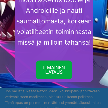
Androidille ja nauti
saumattomasta, korkean
volatiliteetin toiminnasta
missä ja milloin tahansa!
ILMAINEN
LATAUS
Jos haluat sukeltaa Razor Shark -kolikkopelin jännittävään
vedenalaiseen maailmaan, olet tullut oikeaan paikkaan.
Tämä opas on perimmäinen lähteesi ymmärtääksesi, miten