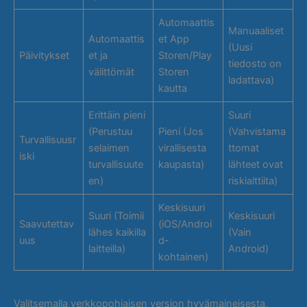
Automaattis
Manuaaliset
Automaattis
et App
(Uusi
Päivitykset
et ja
Storen/Play
tiedosto on
välittömät
Storen
ladattava)
kautta
Erittäin pieni
Suuri
(Perustuu
Pieni (Jos
(Vahvistama
Turvallisuusr
selaimen
virallisesta
ttomat
iski
turvallisuute
kaupasta)
lähteet ovat
en)
riskialttiita)
Keskisuuri
Suuri (Toimii
Keskisuuri
Saavutettav
(iOS/Androi
lähes kaikilla
(Vain
uus
d-
laitteilla)
Android)
kohtainen)
Valitsemalla verkkopohjaisen version hyvämaineisesta,