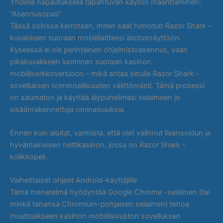
Yhdellä napautuksella tapahtuvan käytön määrittäminen:
”Asennusopas”
Tässä osiossa kerrotaan, miten saat himoitun Razor Shark -
kuvakkeen suoraan mobiililaitteesi aloitusnäyttöön.
Kyseessä ei ole perinteinen ohjelmistoasennus, vaan
pikakuvakkeen luominen suoraan kasinon
mobiiliverkkoversioon – mikä antaa sinulle Razor Shark -
sovelluksen toiminnallisuuden välittömästi. Tämä prosessi
on saumaton ja käyttää älypuhelimesi selaimeen jo
sisäänrakennettuja ominaisuuksia.
Ennen kuin aloitat, varmista, että olet valinnut lisensoidun ja
hyvämaineisen nettikasinon, jossa on Razor Shark -
kolikkopeli.
Vaiheittaiset ohjeet Android-käyttäjille
Tämä menetelmä hyödyntää Google Chrome -selaimen (tai
minkä tahansa Chromium-pohjaisen selaimen) tehoa
muuttaakseen kasinon mobiilisivuston sovelluksen