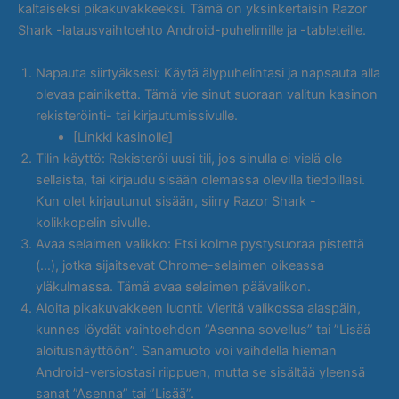
kaltaiseksi pikakuvakkeeksi. Tämä on yksinkertaisin Razor
Shark -latausvaihtoehto Android-puhelimille ja -tableteille.
Napauta siirtyäksesi: Käytä älypuhelintasi ja napsauta alla
olevaa painiketta. Tämä vie sinut suoraan valitun kasinon
rekisteröinti- tai kirjautumissivulle.
[Linkki kasinolle]
Tilin käyttö: Rekisteröi uusi tili, jos sinulla ei vielä ole
sellaista, tai kirjaudu sisään olemassa olevilla tiedoillasi.
Kun olet kirjautunut sisään, siirry Razor Shark -
kolikkopelin sivulle.
Avaa selaimen valikko: Etsi kolme pystysuoraa pistettä
(…), jotka sijaitsevat Chrome-selaimen oikeassa
yläkulmassa. Tämä avaa selaimen päävalikon.
Aloita pikakuvakkeen luonti: Vieritä valikossa alaspäin,
kunnes löydät vaihtoehdon ”Asenna sovellus” tai ”Lisää
aloitusnäyttöön”. Sanamuoto voi vaihdella hieman
Android-versiostasi riippuen, mutta se sisältää yleensä
sanat ”Asenna” tai ”Lisää”.