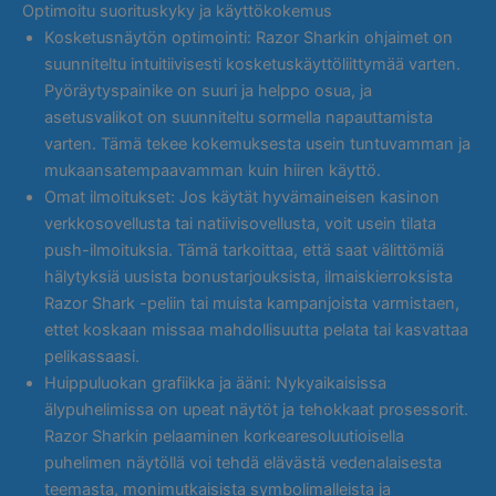
Optimoitu suorituskyky ja käyttökokemus
Kosketusnäytön optimointi: Razor Sharkin ohjaimet on
suunniteltu intuitiivisesti kosketuskäyttöliittymää varten.
Pyöräytyspainike on suuri ja helppo osua, ja
asetusvalikot on suunniteltu sormella napauttamista
varten. Tämä tekee kokemuksesta usein tuntuvamman ja
mukaansatempaavamman kuin hiiren käyttö.
Omat ilmoitukset: Jos käytät hyvämaineisen kasinon
verkkosovellusta tai natiivisovellusta, voit usein tilata
push-ilmoituksia. Tämä tarkoittaa, että saat välittömiä
hälytyksiä uusista bonustarjouksista, ilmaiskierroksista
Razor Shark -peliin tai muista kampanjoista varmistaen,
ettet koskaan missaa mahdollisuutta pelata tai kasvattaa
pelikassaasi.
Huippuluokan grafiikka ja ääni: Nykyaikaisissa
älypuhelimissa on upeat näytöt ja tehokkaat prosessorit.
Razor Sharkin pelaaminen korkearesoluutioisella
puhelimen näytöllä voi tehdä elävästä vedenalaisesta
teemasta, monimutkaisista symbolimalleista ja