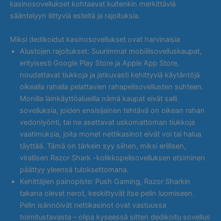
kasinosovellukset kohtaavat kuitenkin merkittäviä
sääntelyyn liittyviä esteitä ja rajoituksia.
Miksi dedikoidut kasinosovellukset ovat harvinaisia
Alustojen rajoitukset: Suurimmat mobiilisovelluskaupat,
erityisesti Google Play Store ja Apple App Store,
noudattavat tiukkoja ja jatkuvasti kehittyviä käytäntöjä
oikealla rahalla pelattavien rahapelisovellusten suhteen.
Monilla lainkäyttöalueilla nämä kaupat eivät salli
sovelluksia, joiden ensisijainen tehtävä on oikean rahan
vedonlyönti, tai ne asettavat uskomattoman tiukkoja
vaatimuksia, joita monet nettikasinot eivät voi tai halua
täyttää. Tämä on tärkein syy siihen, miksi erillisen,
virallisen Razor Shark -kolikkopelisovelluksen etsiminen
päättyy yleensä tuloksettomana.
Kehittäjien painopiste: Push Gaming, Razor Sharkin
takana olevat nerot, keskittyvät itse pelin luomiseen.
Pelin isännöivät nettikasinot ovat vastuussa
toimitustavasta – olipa kyseessä sitten dedikoitu sovellus